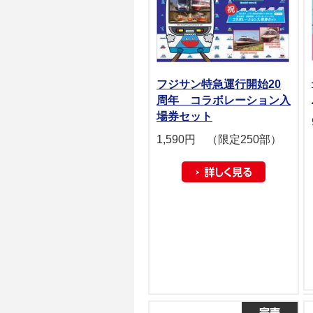
フジサン特急運行開始20
周年 コラボレーション入
場券セット
1,590円 （限定250部）