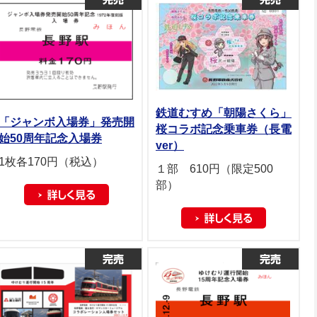
鉄道むすめ「朝陽さくら」
「ジャンボ入場券」発売開
桜コラボ記念乗車券（長電
始50周年記念入場券
ver）
1枚各170円（税込）
１部 610円（限定500
部）