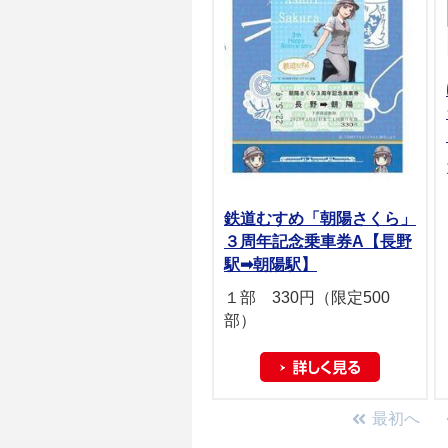
鉄道むすめ「朝陽さくら」
３周年記念乗車券A【長野
駅➡朝陽駅】
１部 330円（限定500
部）
最初へ