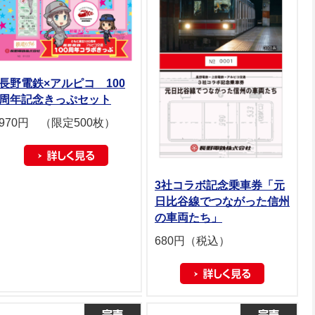
長野電鉄×アルピコ 100
周年記念きっぷセット
970円 （限定500枚）
3社コラボ記念乗車券「元
日比谷線でつながった信州
の車両たち」
680円（税込）