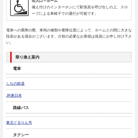
出入口～ホーム
備え付けのインターホンにて駅係員を呼び出しの上、スロ
ープによる車椅子での通行が可能です。
電車への乗降の際、車両の種類や乗降位置によって、ホームとの間に大きな
段差がある場合がございます。介助の必要なお客様は係員にお申し付け下さ
い。
乗り換え案内
電車
しなの鉄道
JR東日本
路線バス
東北ぐるりん号
タクシー