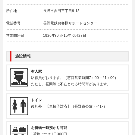
所在地
長野市吉田三丁目9-13
電話番号
長野電鉄お客様サポートセンター
営業開始日
1926年(大正15年)6月28日
施設情報
有人駅
駅係員がおります。（窓口営業時間7：00～21：00）
ただし、昼間等に不在となる時間帯があります。
トイレ
改札外 【車椅子対応】（長野市公衆トイレ）
お荷物一時預かり可能
1荷物につき1日300円