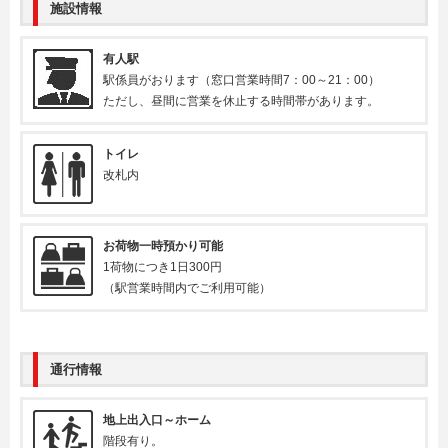
施設情報
有人駅
駅係員がおります（窓口営業時間7：00～21：00）
ただし、昼間に営業を休止する時間帯があります。
トイレ
改札内
お荷物一時預かり可能
1荷物につき1日300円
（駅営業時間内でご利用可能）
通行情報
地上出入口～ホーム
階段有り。