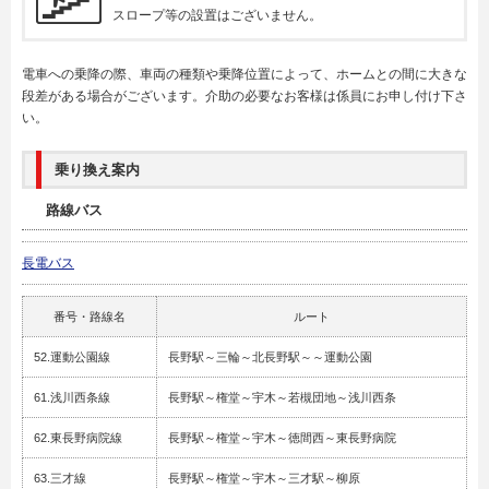
スロープ等の設置はございません。
電車への乗降の際、車両の種類や乗降位置によって、ホームとの間に大きな
段差がある場合がございます。介助の必要なお客様は係員にお申し付け下さ
い。
乗り換え案内
路線バス
長電バス
番号・路線名
ルート
52.運動公園線
長野駅～三輪～北長野駅～～運動公園
61.浅川西条線
長野駅～権堂～宇木～若槻団地～浅川西条
62.東長野病院線
長野駅～権堂～宇木～徳間西～東長野病院
63.三才線
長野駅～権堂～宇木～三才駅～柳原