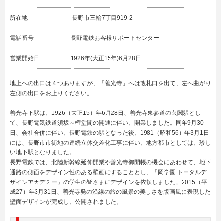
所在地
長野市三輪7丁目919-2
電話番号
長野電鉄お客様サポートセンター
営業開始日
1926年(大正15年)6月28日
地上への出口は４つありますが、「善光寺」へは改札口を出て、左へ曲がり
左側の出口をお上りください。
善光寺下駅は、1926（大正15）年6月28日、善光寺東参道の玄関駅とし
て、長野電気鉄道須坂～権堂間の開通に伴い、開業しました。同年9月30
日、会社合併に伴い、長野電鉄の駅となった後、1981（昭和56）年3月1日
には、長野市市街地の連続立体交差化工事に伴い、地方都市としては、珍し
い地下駅となりました。
長野電鉄では、北陸新幹線延伸開業や善光寺御開帳の機会にあわせて、地下
通路の側面をデザイン性のある壁画にすることとし、「岡学園 トータルデ
ザインアカデミー」の学生の皆さまにデザインを依頼しました。2015（平
成27）年3月31日、善光寺発の沿線の旅の風景の美しさを版画風に表現した
壁面デザインが完成し、公開されました。