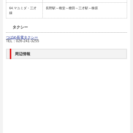
64.マユミダ・三才
長野駅～権堂～檀田～三才駅～柳原
線
タクシー
つばめ長電タクシー
TEL：026-241-3255
周辺情報