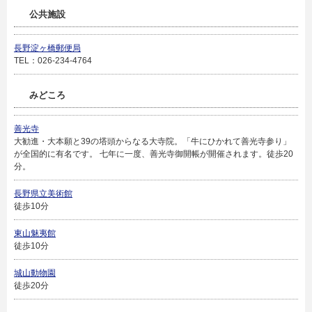
公共施設
長野淀ヶ橋郵便局
TEL：026-234-4764
みどころ
善光寺
大勧進・大本願と39の塔頭からなる大寺院。「牛にひかれて善光寺参り」
が全国的に有名です。 七年に一度、善光寺御開帳が開催されます。徒歩20
分。
長野県立美術館
徒歩10分
東山魅夷館
徒歩10分
城山動物園
徒歩20分