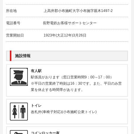
所在地
上高井郡小布施町大字小布施字親木1497-2
電話番号
長野電鉄お客様サポートセンター
営業開始日
1923年(大正12年)3月26日
施設情報
有人駅
駅係員がおります（窓口営業時間9：00～17：00）
※平日の営業終了時刻は16：30です。また、平日のみ営
業を休止する時間帯があります。
トイレ
改札外(車椅子対応)(小布施町公衆トイレ)
コインロッカー有