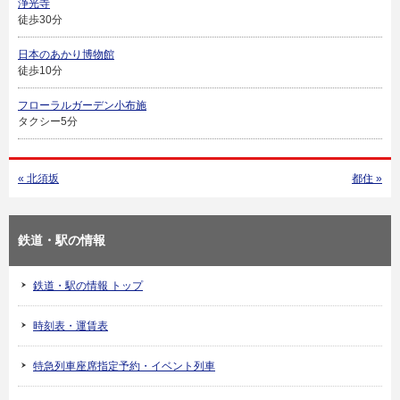
浄光寺
徒歩30分
日本のあかり博物館
徒歩10分
フローラルガーデン小布施
タクシー5分
« 北須坂
都住 »
鉄道・駅の情報
鉄道・駅の情報 トップ
時刻表・運賃表
特急列車座席指定予約・イベント列車