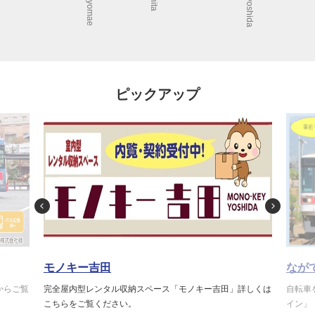
Fuzokuchug
ピックアップ
モノキー吉田
なが
からご覧
完全屋内型レンタル収納スペース「モノキー吉田」詳しくは
自転車
こちらをご覧ください。
イン」