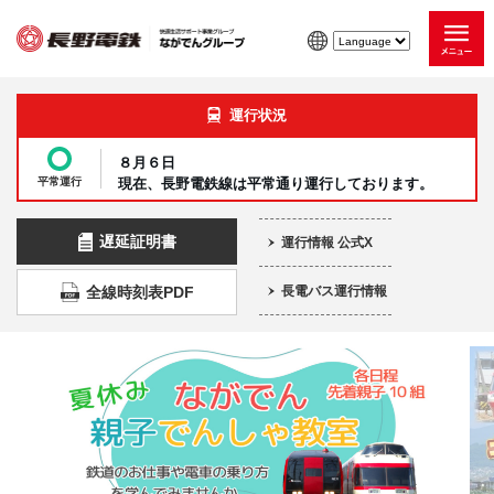
運行状況
８月６日
平常運行
現在、長野電鉄線は平常通り運行しております。
遅延証明書
運行情報 公式X
全線時刻表PDF
長電バス運行情報