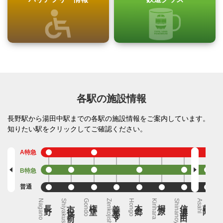
各駅の施設情報
長野駅から湯田中駅までの各駅の施設情報をご案内しています。
知りたい駅をクリックしてご確認ください。
A特急
B特急
普通
Nagano
長野
Shiyakusyomae
市役所前
Gondo
権堂
Zenkojishita
善光寺下
Hongo
本郷
Kirihara
桐原
Shinanoyoshida
信濃吉田
Asahi
朝陽