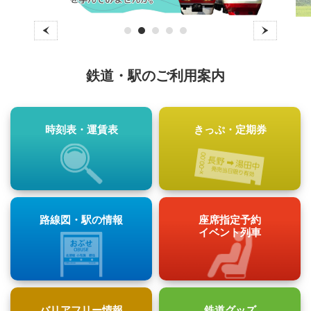
1
2
3
4
5
鉄道・駅のご利用案内
時刻表・運賃表
きっぷ・定期券
路線図・駅の情報
座席指定予約
イベント列車
バリアフリー情報
鉄道グッズ