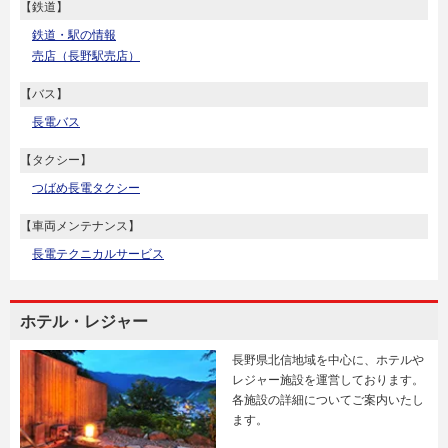
【鉄道】
鉄道・駅の情報
売店（長野駅売店）
【バス】
長電バス
【タクシー】
つばめ長電タクシー
【車両メンテナンス】
長電テクニカルサービス
ホテル・レジャー
長野県北信地域を中心に、ホテルや
レジャー施設を運営しております。
各施設の詳細についてご案内いたし
ます。