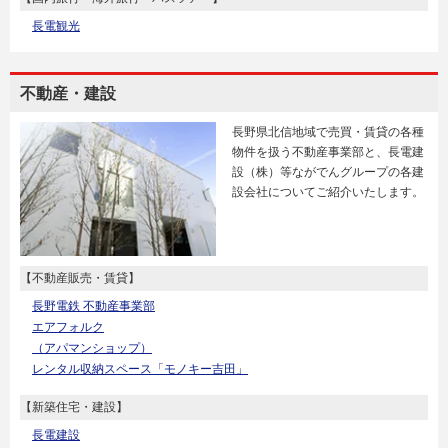
長電観光
不動産・建設
長野県北信地域で売買・賃貸の各種
物件を扱う不動産事業部と、長電建
設（株）等ながでんグループの各建
設会社についてご紹介いたします。
【不動産販売・賃貸】
長野電鉄 不動産事業部
エアフォルク
（アパマンショップ）
レンタル収納スペース「モノキー吉田」
【新築住宅・建設】
長電建設