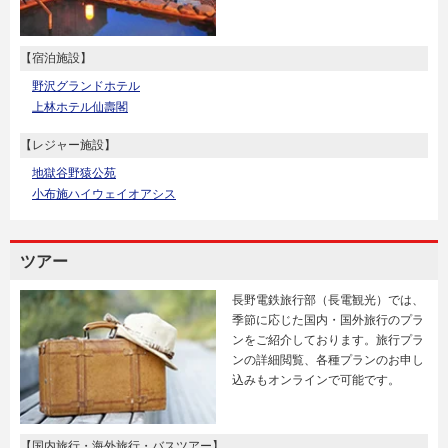
【宿泊施設】
野沢グランドホテル
上林ホテル仙壽閣
【レジャー施設】
地獄谷野猿公苑
小布施ハイウェイオアシス
ツアー
長野電鉄旅行部（長電観光）では、
季節に応じた国内・国外旅行のプラ
ンをご紹介しております。旅行プラ
ンの詳細閲覧、各種プランのお申し
込みもオンラインで可能です。
【国内旅行・海外旅行・バスツアー】