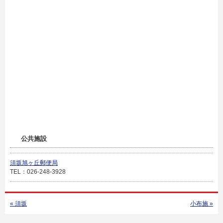
公共施設
須坂旭ヶ丘郵便局
TEL：026-248-3928
« 須坂
小布施 »