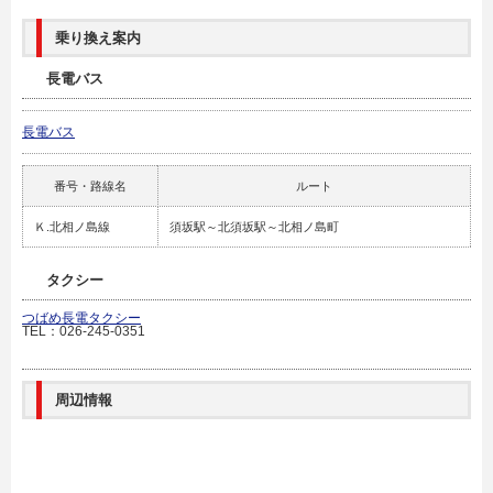
乗り換え案内
長電バス
長電バス
番号・路線名
ルート
Ｋ.北相ノ島線
須坂駅～北須坂駅～北相ノ島町
タクシー
つばめ長電タクシー
TEL：026-245-0351
周辺情報