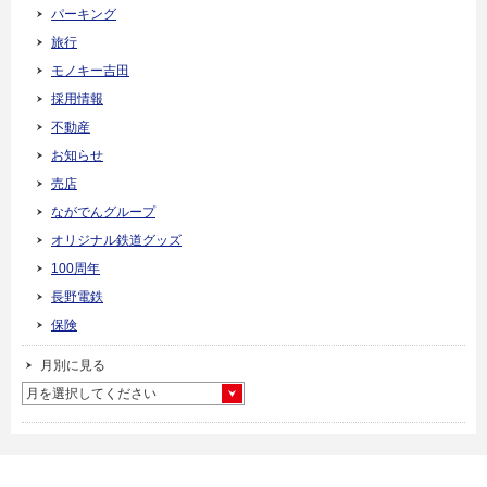
パーキング
旅行
モノキー吉田
採用情報
不動産
お知らせ
売店
ながでんグループ
オリジナル鉄道グッズ
100周年
長野電鉄
保険
月別に見る
月を選択してください