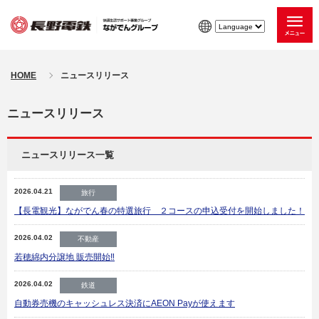
HOME
ニュースリリース
ニュースリリース
ニュースリリース一覧
2026.04.21
旅行
【長電観光】ながでん春の特選旅行 ２コースの申込受付を開始しました！
2026.04.02
不動産
若穂綿内分譲地 販売開始‼
2026.04.02
鉄道
自動券売機のキャッシュレス決済にAEON Payが使えます