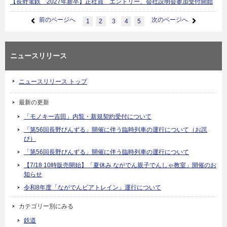
【長野電鉄 2027年新卒】正社員 エントリー、会社説明会参加受付開始
前のページへ
次のページへ
1
2
3
4
5
ニュースリリース
ニュースリリース トップ
最新の更新
「モノキー吉田」内覧・新規契約受付について
「第56回長野びんずる」開催に伴う臨時列車の運行について（お詫
び）
「第56回長野びんずる」開催に伴う臨時列車の運行について
【7/18 10時販売開始】「夏休み ながでん親子でんしゃ教室」開催のお
知らせ
令和8年度「ながでんビアトレイン」運行について
カテゴリー別にみる
鉄道