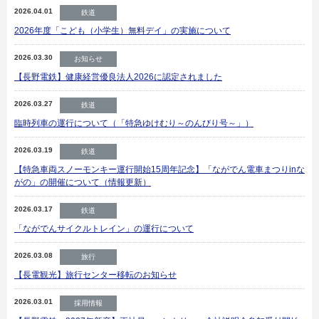
2026.04.01
鉄道
2026年度「こども（小学生）無料デイ」の実施について
2026.03.30
お知らせ
【長野電鉄】健康経営優良法人2026に認定されました
2026.03.27
鉄道
臨時列車の運行について（「特急ゆけむり～のんびり号～」）
2026.03.19
鉄道
【特急車両スノーモンキー運行開始15周年記念】「ながでん電車まつりinな
がの」の開催について（情報更新）
2026.03.17
鉄道
「ながでんサイクルトレイン」の運行について
2026.03.08
旅行
【長電観光】旅行センター移転のお知らせ
2026.03.01
採用情報