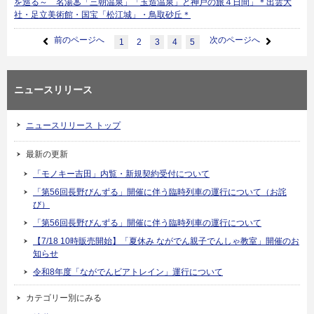
を巡る～ 名湯♨「三朝温泉」「玉造温泉」と神戸の旅４日間」＊出雲大
社・足立美術館・国宝「松江城」・鳥取砂丘＊
前のページへ
次のページへ
1
2
3
4
5
ニュースリリース
ニュースリリース トップ
最新の更新
「モノキー吉田」内覧・新規契約受付について
「第56回長野びんずる」開催に伴う臨時列車の運行について（お詫
び）
「第56回長野びんずる」開催に伴う臨時列車の運行について
【7/18 10時販売開始】「夏休み ながでん親子でんしゃ教室」開催のお
知らせ
令和8年度「ながでんビアトレイン」運行について
カテゴリー別にみる