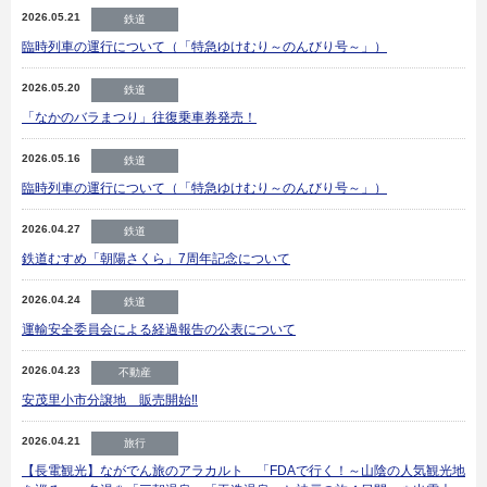
2026.05.21
鉄道
臨時列車の運行について（「特急ゆけむり～のんびり号～」）
2026.05.20
鉄道
「なかのバラまつり」往復乗車券発売！
2026.05.16
鉄道
臨時列車の運行について（「特急ゆけむり～のんびり号～」）
2026.04.27
鉄道
鉄道むすめ「朝陽さくら」7周年記念について
2026.04.24
鉄道
運輸安全委員会による経過報告の公表について
2026.04.23
不動産
安茂里小市分譲地 販売開始‼
2026.04.21
旅行
【長電観光】ながでん旅のアラカルト 「FDAで行く！～山陰の人気観光地