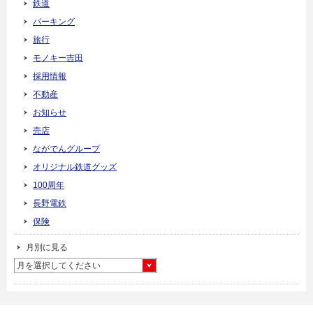
鉄道
パーキング
旅行
モノキー吉田
採用情報
不動産
お知らせ
売店
ながでんグループ
オリジナル鉄道グッズ
100周年
長野電鉄
保険
月別に見る
月を選択してください