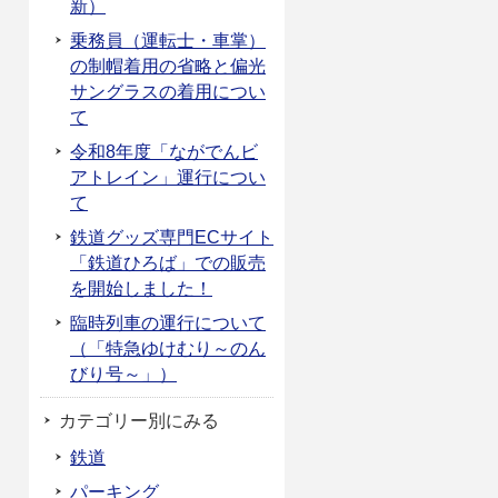
新）
乗務員（運転士・車掌）
の制帽着用の省略と偏光
サングラスの着用につい
て
令和8年度「ながでんビ
アトレイン」運行につい
て
鉄道グッズ専門ECサイト
「鉄道ひろば」での販売
を開始しました！
臨時列車の運行について
（「特急ゆけむり～のん
びり号～」）
カテゴリー別にみる
鉄道
パーキング