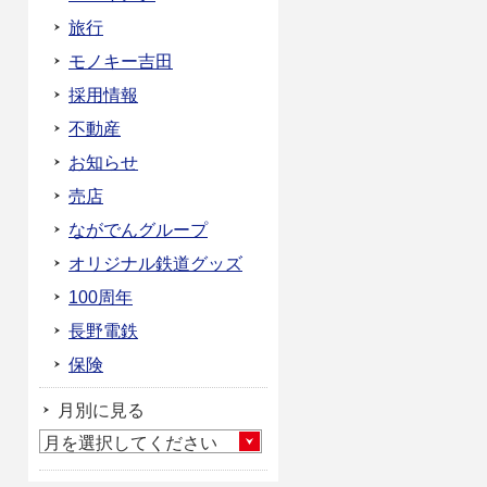
旅行
モノキー吉田
採用情報
不動産
お知らせ
売店
ながでんグループ
オリジナル鉄道グッズ
100周年
長野電鉄
保険
月別に見る
月を選択してください