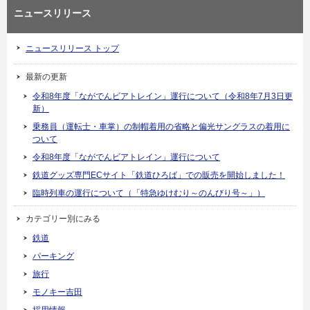
ニュースリリース
ニュースリリース トップ
最新の更新
令和8年度「ながでんビアトレイン」運行について（令和8年7月3日更
新）
乗務員（運転士・車掌）の制帽着用の省略と偏光サングラスの着用に
ついて
令和8年度「ながでんビアトレイン」運行について
鉄道グッズ専門ECサイト「鉄道ひろば」での販売を開始しました！
臨時列車の運行について（「特急ゆけむり～のんびり号～」）
カテゴリー別にみる
鉄道
パーキング
旅行
モノキー吉田