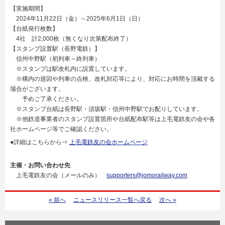
【実施期間】
2024年11月22日（金）～2025年6月1日（日）
【台紙発行枚数】
4社 計2,000枚（無くなり次第配布終了）
【スタンプ設置駅（長野電鉄）】
信州中野駅（初列車～終列車）
※スタンプは駅改札内に設置しています。
※構内の巡回や列車の点検、改札対応等により、対応にお時間を頂戴する
場合がございます。
予めご了承ください。
※スタンプ台紙は長野駅・須坂駅・信州中野駅でお配りしています。
※他鉄道事業者のスタンプ設置箇所や台紙配布駅等は上毛電鉄友の会や各
社ホームページ等でご確認ください。
●詳細はこちらから⇒
上毛電鉄友の会ホームページ
主催・お問い合わせ先
上毛電鉄友の会（メールのみ）
supporters@jomorailway.com
« 前へ
ニュースリリース一覧へ戻る
次へ »