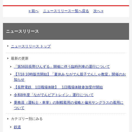
« 前へ
ニュースリリース一覧へ戻る
次へ »
ニュースリリース
ニュースリリース トップ
最新の更新
「第56回長野びんずる」開催に伴う臨時列車の運行について
【7/18 10時販売開始】「夏休み ながでん親子でんしゃ教室」開催のお
知らせ
【長野電鉄 1日職場体験】 1日職場体験参加受付開始
令和8年度「ながでんビアトレイン」運行について
乗務員（運転士・車掌）の制帽着用の省略と偏光サングラスの着用に
ついて
カテゴリー別にみる
鉄道