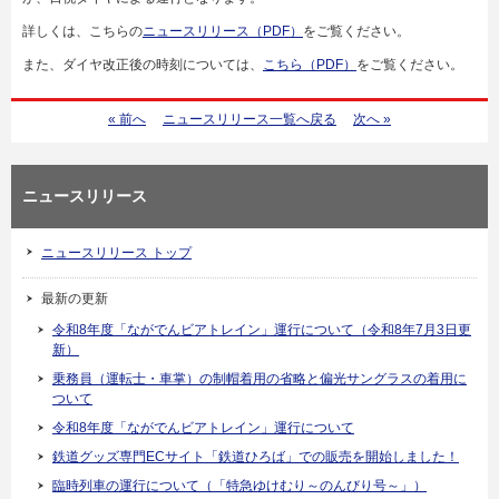
詳しくは、こちらの
ニュースリリース（PDF）
をご覧ください。
また、ダイヤ改正後の時刻については、
こちら（PDF）
をご覧ください。
« 前へ
ニュースリリース一覧へ戻る
次へ »
ニュースリリース
ニュースリリース トップ
最新の更新
令和8年度「ながでんビアトレイン」運行について（令和8年7月3日更
新）
乗務員（運転士・車掌）の制帽着用の省略と偏光サングラスの着用に
ついて
令和8年度「ながでんビアトレイン」運行について
鉄道グッズ専門ECサイト「鉄道ひろば」での販売を開始しました！
臨時列車の運行について（「特急ゆけむり～のんびり号～」）