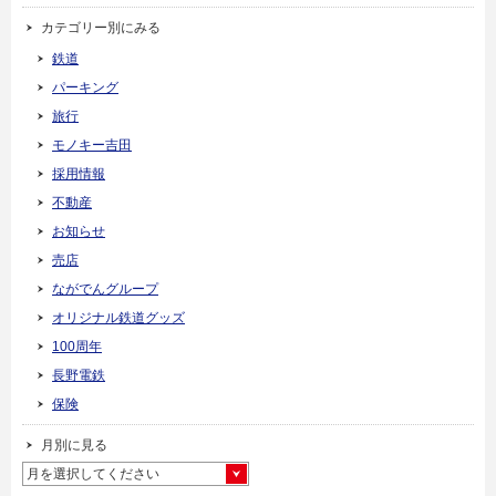
カテゴリー別にみる
鉄道
パーキング
旅行
モノキー吉田
採用情報
不動産
お知らせ
売店
ながでんグループ
オリジナル鉄道グッズ
100周年
長野電鉄
保険
月別に見る
月を選択してください