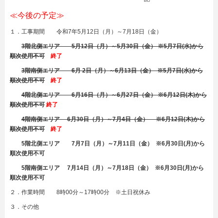
≪今後の予定≫
１．工事期間 令和7年5月12日（月）～7月18日（金）
3
階北側エリア 5月12日（月）～5月30日（金） ※5月7日(水)から
順次使用不可
終了
3階南側エリア 6月 2日（月）～6月13日（金） ※5月7日(水)から
順次使用不可
終了
4階北側エリア 6月16日（月）～6月27日（金） ※6月12日(木)から
順次使用不可
終了
4階南側エリア 6月30日（月）～7月4日（金） ※6月12日(木)から
順次使用不可
終了
5
階北側エリア
7
月
7
日（月）～
7
月11
日（金） ※
6
月
30
日
(
月
)
から
順次使用不可
5
階南側エリア
7
月
14
日（月）～
7
月18日（金） ※
6
月
30
日
(
月
)
から
順次使用不可
２．作業時間 8時00分～17時00分 ※土日祝休み
３．その他