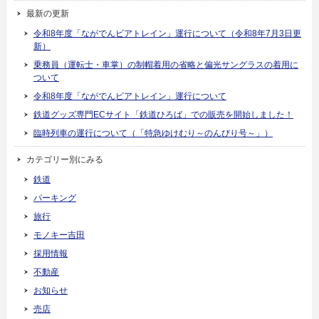
最新の更新
令和8年度「ながでんビアトレイン」運行について（令和8年7月3日更
新）
乗務員（運転士・車掌）の制帽着用の省略と偏光サングラスの着用に
ついて
令和8年度「ながでんビアトレイン」運行について
鉄道グッズ専門ECサイト「鉄道ひろば」での販売を開始しました！
臨時列車の運行について（「特急ゆけむり～のんびり号～」）
カテゴリー別にみる
鉄道
パーキング
旅行
モノキー吉田
採用情報
不動産
お知らせ
売店