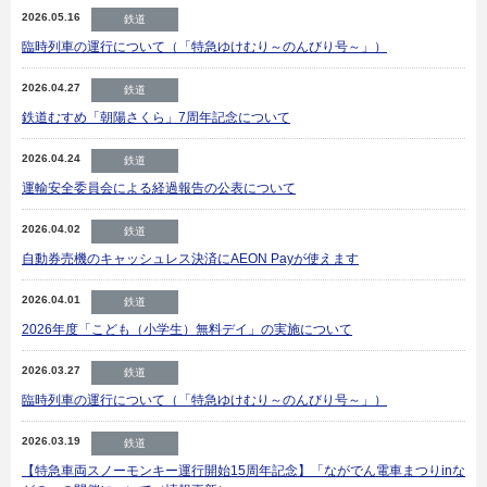
2026.05.16
鉄道
臨時列車の運行について（「特急ゆけむり～のんびり号～」）
2026.04.27
鉄道
鉄道むすめ「朝陽さくら」7周年記念について
2026.04.24
鉄道
運輸安全委員会による経過報告の公表について
2026.04.02
鉄道
自動券売機のキャッシュレス決済にAEON Payが使えます
2026.04.01
鉄道
2026年度「こども（小学生）無料デイ」の実施について
2026.03.27
鉄道
臨時列車の運行について（「特急ゆけむり～のんびり号～」）
2026.03.19
鉄道
【特急車両スノーモンキー運行開始15周年記念】「ながでん電車まつりinな