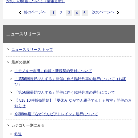
がの」の開催について（情報更新）
前のページへ
次のページへ
1
2
3
4
5
ニュースリリース
ニュースリリース トップ
最新の更新
「モノキー吉田」内覧・新規契約受付について
「第56回長野びんずる」開催に伴う臨時列車の運行について（お詫
び）
「第56回長野びんずる」開催に伴う臨時列車の運行について
【7/18 10時販売開始】「夏休み ながでん親子でんしゃ教室」開催のお
知らせ
令和8年度「ながでんビアトレイン」運行について
カテゴリー別にみる
鉄道