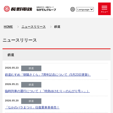
HOME
ニュースリリース
鉄道
ニュースリリース
鉄道
2026.05.23
鉄道
鉄道むすめ「朝陽さくら」7周年記念について（5月23日更新）
2026.05.21
鉄道
臨時列車の運行について（「特急ゆけむり～のんびり号～」）
2026.05.20
鉄道
「なかのバラまつり」往復乗車券発売！