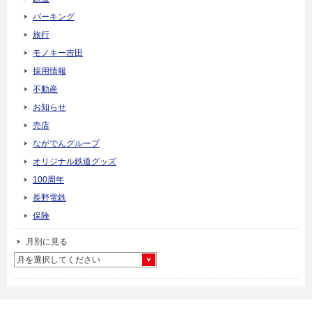
パーキング
旅行
モノキー吉田
採用情報
不動産
お知らせ
売店
ながでんグループ
オリジナル鉄道グッズ
100周年
長野電鉄
保険
月別に見る
月を選択してください