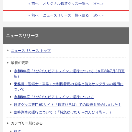
« 前へ
オリジナル鉄道グッズ一覧へ
次へ »
« 前へ
ニュースリリース一覧へ戻る
次へ »
ニュースリリース
ニュースリリース トップ
最新の更新
令和8年度「ながでんビアトレイン」運行について（令和8年7月3日更
新）
乗務員（運転士・車掌）の制帽着用の省略と偏光サングラスの着用に
ついて
令和8年度「ながでんビアトレイン」運行について
鉄道グッズ専門ECサイト「鉄道ひろば」での販売を開始しました！
臨時列車の運行について（「特急ゆけむり～のんびり号～」）
カテゴリー別にみる
鉄道