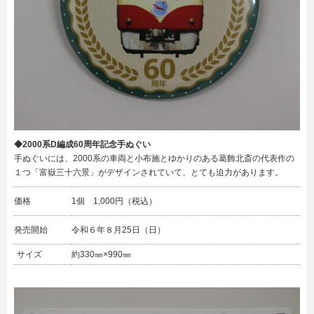
◆2000系D編成60周年記念手ぬぐい
手ぬぐいには、2000系の車両と小布施とゆかりのある葛飾北斎の代表作の
１つ「富嶽三十六景」がデザインされていて、とても迫力があります。
価格
1個 1,000円（税込）
発売開始
令和６年８月25日（日）
サイズ
約330㎜×990㎜