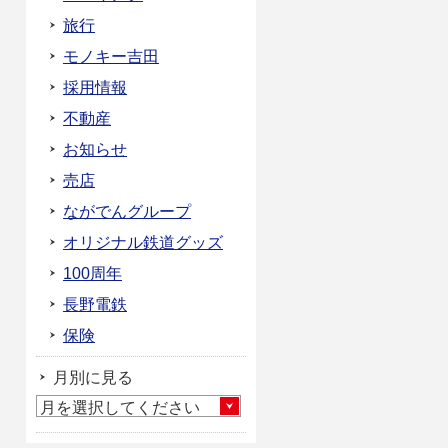
旅行
モノキー吉田
採用情報
不動産
お知らせ
売店
ながでんグループ
オリジナル鉄道グッズ
100周年
長野電鉄
保険
月別に見る
月を選択してください