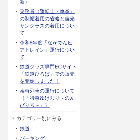
新）
乗務員（運転士・車掌）
の制帽着用の省略と偏光
サングラスの着用につい
て
令和8年度「ながでんビ
アトレイン」運行につい
て
鉄道グッズ専門ECサイト
「鉄道ひろば」での販売
を開始しました！
臨時列車の運行について
（「特急ゆけむり～のん
びり号～」）
カテゴリー別にみる
鉄道
パーキング