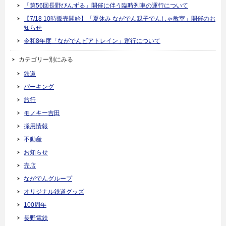
「第56回長野びんずる」開催に伴う臨時列車の運行について
【7/18 10時販売開始】「夏休み ながでん親子でんしゃ教室」開催のお
知らせ
令和8年度「ながでんビアトレイン」運行について
カテゴリー別にみる
鉄道
パーキング
旅行
モノキー吉田
採用情報
不動産
お知らせ
売店
ながでんグループ
オリジナル鉄道グッズ
100周年
長野電鉄