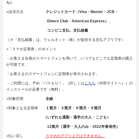
ら）
○決済方法
クレジットカード（
Visa・
Master・JCB・
Diners Club・
American Express
）、
コンビニ支払、支払秘書
（※「支払秘書」は、ウェルネット（株）が提供する支払アプリです）
○「スマホ定期券」のポイント
・お客さま自身がスマートフォンを用いて、いつでもどこでも定期券の購入
が可能です。
・お客さまのスマートフォンに定期券が表示されます。
・ご利用には、予め「バスもり！」（詳しくは
こちら
（外部サイトへ））の
インストールが必要です（無料）。
○対象区間
全線
○対象となる定期券
１箇月・３箇月・６箇月・９箇月
（いずれも通勤・通学の大人・こども）
12
箇月（通学・大人のみ・
2022
年春発売）
○払い戻し
スマホの
アプリ上ではできません。