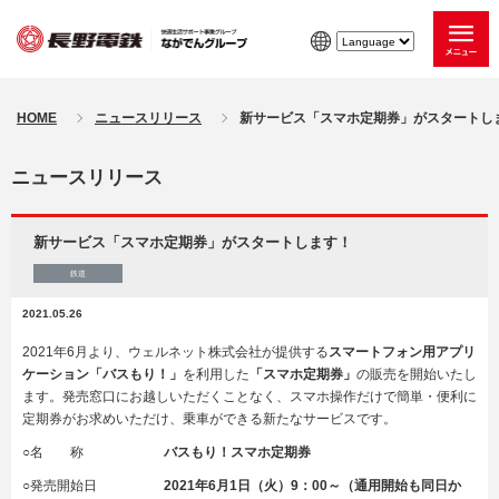
HOME
ニュースリリース
新サービス「スマホ定期券」がスタートし
ニュースリリース
新サービス「スマホ定期券」がスタートします！
鉄道
2021.05.26
2021年6月より、ウェルネット株式会社が提供する
スマートフォン用アプリ
ケーション「バスもり！」
を利用した
「スマホ定期券」
の販売を開始いたし
ます。発売窓口にお越しいただくことなく、スマホ操作だけで簡単・便利に
定期券がお求めいただけ、乗車ができる新たなサービスです。
○名 称
バスもり！スマホ定期券
○発売開始日
2021
年6月1日（火）
9
：
00
～（通用開始も同日か