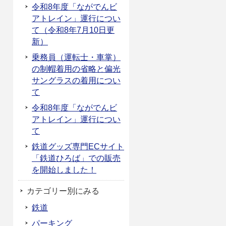
令和8年度「ながでんビ
アトレイン」運行につい
て（令和8年7月10日更
新）
乗務員（運転士・車掌）
の制帽着用の省略と偏光
サングラスの着用につい
て
令和8年度「ながでんビ
アトレイン」運行につい
て
鉄道グッズ専門ECサイト
「鉄道ひろば」での販売
を開始しました！
カテゴリー別にみる
鉄道
パーキング