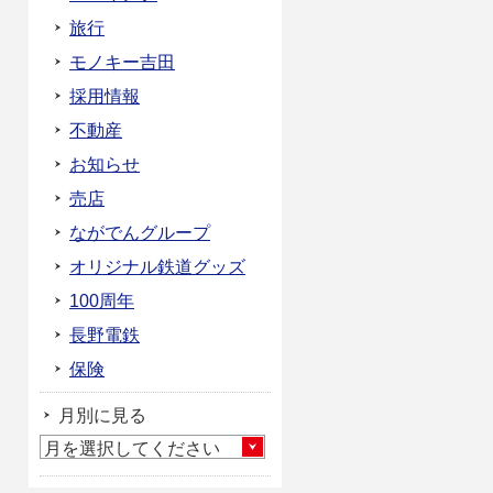
旅行
モノキー吉田
採用情報
不動産
お知らせ
売店
ながでんグループ
オリジナル鉄道グッズ
100周年
長野電鉄
保険
月別に見る
月を選択してください