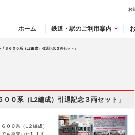
お
ホーム
鉄道・駅のご利用案内
ン「３６００系（L2編成）引退記念３両セット」
６００系（L2編成）引退記念３両セット」
６００系（L２編成）
鉄でも発売いたします。