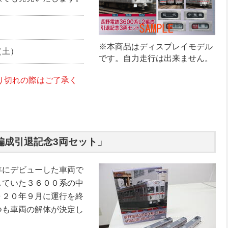
※本商品はディスプレイモデル
（土）
です。自力走行は出来ません。
り切れの際はご了承く
２編成引退記念3両セット」
年にデビューした車両で
していた３６００系の中
０２０年９月に運行を終
つも車両の解体が決定し